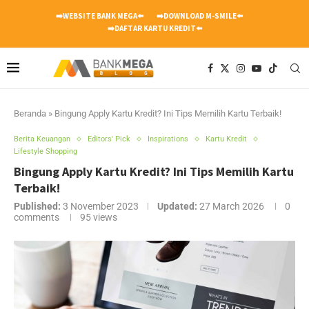
➡️WEBSITE BANK MEGA⬅️
➡️DOWNLOAD M-SMILE⬅️
➡️DAFTAR KARTU KREDIT⬅️
Beranda
»
Bingung Apply Kartu Kredit? Ini Tips Memilih Kartu Terbaik!
Berita Keuangan
Editors' Pick
Inspirations
Kartu Kredit
Lifestyle Shopping
Bingung Apply Kartu Kredit? Ini Tips Memilih Kartu
Terbaik!
Published:
3 November 2023
Updated:
27 March 2026
0
comments
95
views