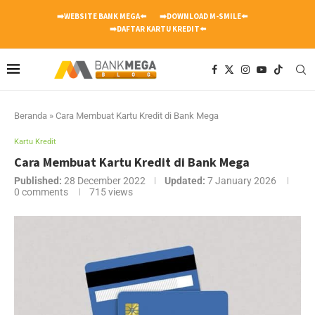
➡️WEBSITE BANK MEGA⬅️
➡️DOWNLOAD M-SMILE⬅️
➡️DAFTAR KARTU KREDIT⬅️
Beranda
»
Cara Membuat Kartu Kredit di Bank Mega
Kartu Kredit
Cara Membuat Kartu Kredit di Bank Mega
Published:
28 December 2022
Updated:
7 January 2026
0 comments
715
views