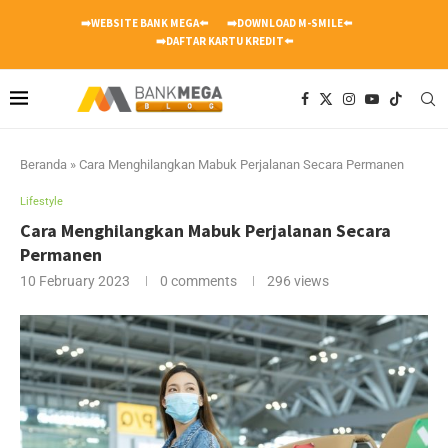
➡️WEBSITE BANK MEGA⬅️
➡️DOWNLOAD M-SMILE⬅️
➡️DAFTAR KARTU KREDIT⬅️
Beranda
»
Cara Menghilangkan Mabuk Perjalanan Secara Permanen
Lifestyle
Cara Menghilangkan Mabuk Perjalanan Secara
Permanen
10 February 2023
0 comments
296
views