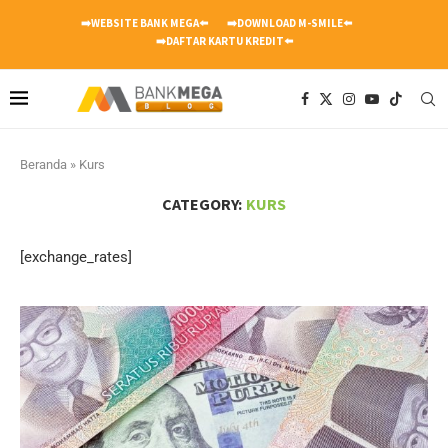
➡️WEBSITE BANK MEGA⬅️
➡️DOWNLOAD M-SMILE⬅️
➡️DAFTAR KARTU KREDIT⬅️
Beranda
»
Kurs
CATEGORY:
KURS
[exchange_rates]