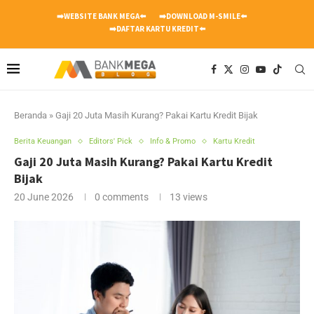
➡️WEBSITE BANK MEGA⬅️
➡️DOWNLOAD M-SMILE⬅️
➡️DAFTAR KARTU KREDIT⬅️
Beranda
»
Gaji 20 Juta Masih Kurang? Pakai Kartu Kredit Bijak
Berita Keuangan
Editors' Pick
Info & Promo
Kartu Kredit
Gaji 20 Juta Masih Kurang? Pakai Kartu Kredit
Bijak
20 June 2026
0 comments
13
views