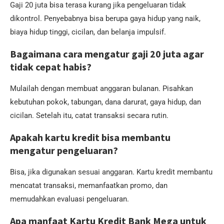
Gaji 20 juta bisa terasa kurang jika pengeluaran tidak
dikontrol. Penyebabnya bisa berupa gaya hidup yang naik,
biaya hidup tinggi, cicilan, dan belanja impulsif.
Bagaimana cara mengatur gaji 20 juta agar
tidak cepat habis?
Mulailah dengan membuat anggaran bulanan. Pisahkan
kebutuhan pokok, tabungan, dana darurat, gaya hidup, dan
cicilan. Setelah itu, catat transaksi secara rutin.
Apakah kartu kredit bisa membantu
mengatur pengeluaran?
Bisa, jika digunakan sesuai anggaran. Kartu kredit membantu
mencatat transaksi, memanfaatkan promo, dan
memudahkan evaluasi pengeluaran.
Apa manfaat Kartu Kredit Bank Mega untuk