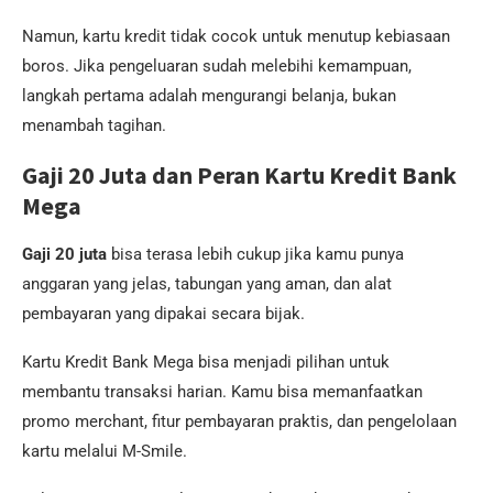
Namun, kartu kredit tidak cocok untuk menutup kebiasaan
boros. Jika pengeluaran sudah melebihi kemampuan,
langkah pertama adalah mengurangi belanja, bukan
menambah tagihan.
Gaji 20 Juta dan Peran Kartu Kredit Bank
Mega
Gaji 20 juta
bisa terasa lebih cukup jika kamu punya
anggaran yang jelas, tabungan yang aman, dan alat
pembayaran yang dipakai secara bijak.
Kartu Kredit Bank Mega bisa menjadi pilihan untuk
membantu transaksi harian. Kamu bisa memanfaatkan
promo merchant, fitur pembayaran praktis, dan pengelolaan
kartu melalui M-Smile.