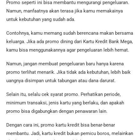
Promo seperti ini bisa membantu mengurangi pengeluaran.
Namun, manfaatnya akan terasa jika kamu memakainya
untuk kebutuhan yang sudah ada.
Contohnya, kamu memang sudah berencana makan bersama
keluarga. Jika ada promo dining dari Kartu Kredit Bank Mega,
kamu bisa menggunakannya agar pengeluaran lebih hemat.
Namun, jangan membuat pengeluaran baru hanya karena
promo terlihat menarik. Jika tidak ada kebutuhan, lebih baik
uangnya disimpan untuk tabungan atau dana darurat.
Selain itu, selalu cek syarat promo. Perhatikan periode,
minimum transaksi, jenis kartu yang berlaku, dan apakah
promo bisa digabungkan dengan penawaran lain.
Dengan cara ini, promo kartu kredit bisa benar-benar
membantu. Jadi, kartu kredit bukan pemicu boros, melainkan