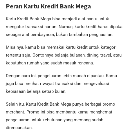
Peran Kartu Kredit Bank Mega
Kartu Kredit Bank Mega bisa menjadi alat bantu untuk
mengatur transaksi harian. Namun, kartu kredit harus dipakai
sebagai alat pembayaran, bukan tambahan penghasilan.
Misalnya, kamu bisa memakai kartu kredit untuk kategori
tertentu saja. Contohnya belanja bulanan, dining, travel, atau
kebutuhan rumah yang sudah masuk rencana.
Dengan cara ini, pengeluaran lebih mudah dipantau. Kamu
juga bisa melihat riwayat transaksi dan mengevaluasi
kebiasaan belanja setiap bulan.
Selain itu, Kartu Kredit Bank Mega punya berbagai promo
merchant. Promo ini bisa membantu kamu menghemat
pengeluaran untuk kebutuhan yang memang sudah
direncanakan.