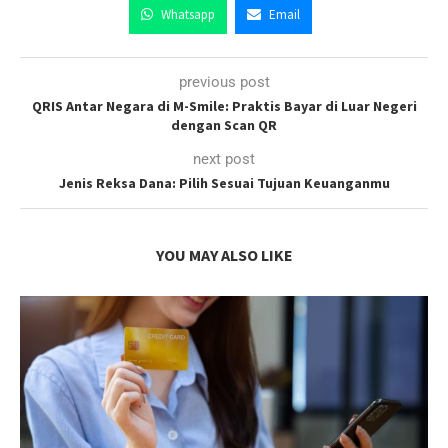
Whatsapp
Email
previous post
QRIS Antar Negara di M-Smile: Praktis Bayar di Luar Negeri
dengan Scan QR
next post
Jenis Reksa Dana: Pilih Sesuai Tujuan Keuanganmu
YOU MAY ALSO LIKE