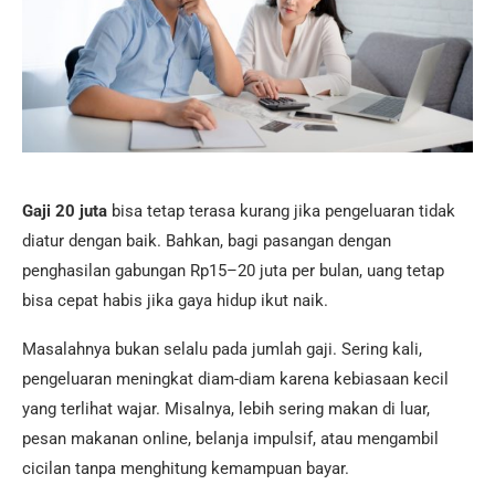
Gaji 20 juta
bisa tetap terasa kurang jika pengeluaran tidak
diatur dengan baik. Bahkan, bagi pasangan dengan
penghasilan gabungan Rp15–20 juta per bulan, uang tetap
bisa cepat habis jika gaya hidup ikut naik.
Masalahnya bukan selalu pada jumlah gaji. Sering kali,
pengeluaran meningkat diam-diam karena kebiasaan kecil
yang terlihat wajar. Misalnya, lebih sering makan di luar,
pesan makanan online, belanja impulsif, atau mengambil
cicilan tanpa menghitung kemampuan bayar.