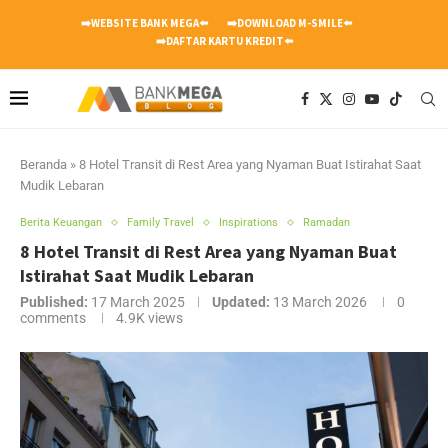
➡️WEBSITE BANK MEGA⬅️
➡️DOWNLOAD M-SMILE⬅️
➡️DAFTAR KARTU KREDIT⬅️
Beranda
»
8 Hotel Transit di Rest Area yang Nyaman Buat Istirahat Saat
Mudik Lebaran
Berita Keuangan
Family Travel
Inspirations
Ramadan
8 Hotel Transit di Rest Area yang Nyaman Buat
Istirahat Saat Mudik Lebaran
Published:
17 March 2025
Updated:
13 March 2026
0
comments
4.9K
views