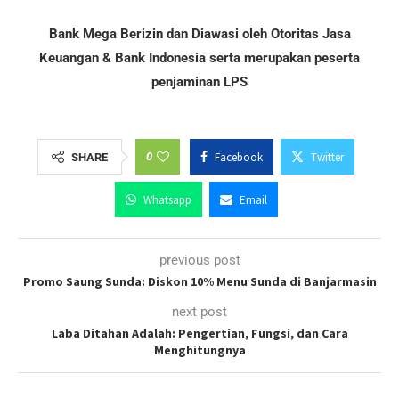
Bank Mega Berizin dan Diawasi oleh Otoritas Jasa
Keuangan & Bank Indonesia serta merupakan peserta
penjaminan LPS
0
Facebook
Twitter
SHARE
Whatsapp
Email
previous post
Promo Saung Sunda: Diskon 10% Menu Sunda di Banjarmasin
next post
Laba Ditahan Adalah: Pengertian, Fungsi, dan Cara
Menghitungnya