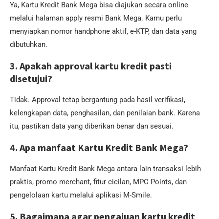
Ya, Kartu Kredit Bank Mega bisa diajukan secara online
melalui halaman apply resmi Bank Mega. Kamu perlu
menyiapkan nomor handphone aktif, e-KTP, dan data yang
dibutuhkan.
3. Apakah approval kartu kredit pasti
disetujui?
Tidak. Approval tetap bergantung pada hasil verifikasi,
kelengkapan data, penghasilan, dan penilaian bank. Karena
itu, pastikan data yang diberikan benar dan sesuai.
4. Apa manfaat Kartu Kredit Bank Mega?
Manfaat Kartu Kredit Bank Mega antara lain transaksi lebih
praktis, promo merchant, fitur cicilan, MPC Points, dan
pengelolaan kartu melalui aplikasi M-Smile.
5. Bagaimana agar pengajuan kartu kredit