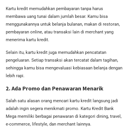
Kartu kredit memudahkan pembayaran tanpa harus
membawa uang tunai dalam jumlah besar. Kamu bisa
menggunakannya untuk belanja bulanan, makan di restoran,
pembayaran online, atau transaksi lain di merchant yang
menerima kartu kredit.
Selain itu, kartu kredit juga memudahkan pencatatan
pengeluaran. Setiap transaksi akan tercatat dalam tagihan,
sehingga kamu bisa mengevaluasi kebiasaan belanja dengan
lebih rapi.
2. Ada Promo dan Penawaran Menarik
Salah satu alasan orang mencari kartu kredit langsung jadi
adalah ingin segera menikmati promo. Kartu Kredit Bank
Mega memiliki berbagai penawaran di kategori dining, travel,
e-commerce, lifestyle, dan merchant lainnya.