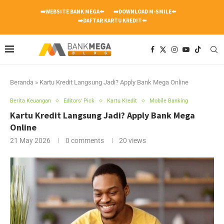
➡️WEBSITE BANK MEGA⬅️
➡️DOWNLOAD M-SMILE⬅️
➡️DAFTAR KARTU KREDIT⬅️
Beranda
»
Kartu Kredit Langsung Jadi? Apply Bank Mega Online
Berita Keuangan
Editors' Pick
Kartu Kredit
Mobile Banking
Kartu Kredit Langsung Jadi? Apply Bank Mega
Online
21 May 2026
0 comments
20
views