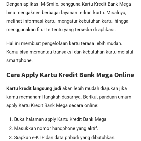
Dengan aplikasi M-Smile, pengguna Kartu Kredit Bank Mega
bisa mengakses berbagai layanan terkait kartu. Misalnya,
melihat informasi kartu, mengatur kebutuhan kartu, hingga
menggunakan fitur tertentu yang tersedia di aplikasi.
Hal ini membuat pengelolaan kartu terasa lebih mudah.
Kamu bisa memantau transaksi dan kebutuhan kartu melalui
smartphone.
Cara Apply Kartu Kredit Bank Mega Online
Kartu kredit langsung jadi
akan lebih mudah diajukan jika
kamu memahami langkah dasarnya. Berikut panduan umum
apply Kartu Kredit Bank Mega secara online:
Buka halaman apply Kartu Kredit Bank Mega.
Masukkan nomor handphone yang aktif.
Siapkan e-KTP dan data pribadi yang dibutuhkan.