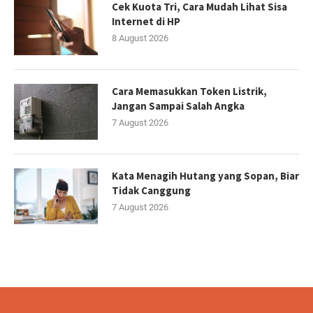
Cek Kuota Tri, Cara Mudah Lihat Sisa
Internet di HP
8 August 2026
Cara Memasukkan Token Listrik,
Jangan Sampai Salah Angka
7 August 2026
Kata Menagih Hutang yang Sopan, Biar
Tidak Canggung
7 August 2026