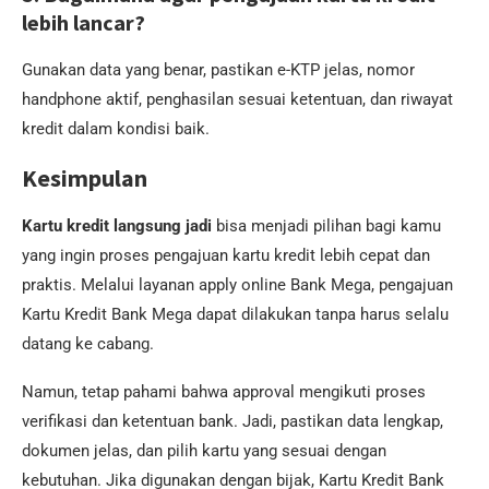
lebih lancar?
Gunakan data yang benar, pastikan e-KTP jelas, nomor
handphone aktif, penghasilan sesuai ketentuan, dan riwayat
kredit dalam kondisi baik.
Kesimpulan
Kartu kredit langsung jadi
bisa menjadi pilihan bagi kamu
yang ingin proses pengajuan kartu kredit lebih cepat dan
praktis. Melalui layanan apply online Bank Mega, pengajuan
Kartu Kredit Bank Mega dapat dilakukan tanpa harus selalu
datang ke cabang.
Namun, tetap pahami bahwa approval mengikuti proses
verifikasi dan ketentuan bank. Jadi, pastikan data lengkap,
dokumen jelas, dan pilih kartu yang sesuai dengan
kebutuhan. Jika digunakan dengan bijak, Kartu Kredit Bank