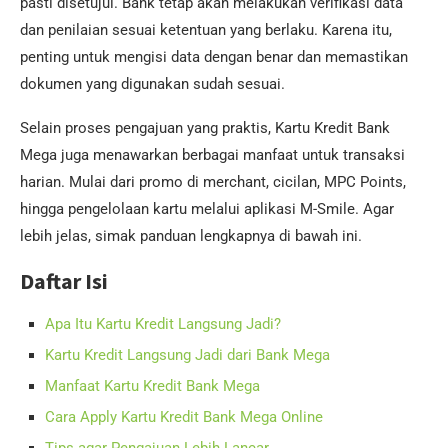
pasti disetujui. Bank tetap akan melakukan verifikasi data
dan penilaian sesuai ketentuan yang berlaku. Karena itu,
penting untuk mengisi data dengan benar dan memastikan
dokumen yang digunakan sudah sesuai.
Selain proses pengajuan yang praktis, Kartu Kredit Bank
Mega juga menawarkan berbagai manfaat untuk transaksi
harian. Mulai dari promo di merchant, cicilan, MPC Points,
hingga pengelolaan kartu melalui aplikasi M-Smile. Agar
lebih jelas, simak panduan lengkapnya di bawah ini.
Daftar Isi
Apa Itu Kartu Kredit Langsung Jadi?
Kartu Kredit Langsung Jadi dari Bank Mega
Manfaat Kartu Kredit Bank Mega
Cara Apply Kartu Kredit Bank Mega Online