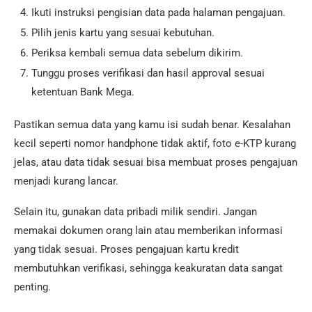
Ikuti instruksi pengisian data pada halaman pengajuan.
Pilih jenis kartu yang sesuai kebutuhan.
Periksa kembali semua data sebelum dikirim.
Tunggu proses verifikasi dan hasil approval sesuai
ketentuan Bank Mega.
Pastikan semua data yang kamu isi sudah benar. Kesalahan
kecil seperti nomor handphone tidak aktif, foto e-KTP kurang
jelas, atau data tidak sesuai bisa membuat proses pengajuan
menjadi kurang lancar.
Selain itu, gunakan data pribadi milik sendiri. Jangan
memakai dokumen orang lain atau memberikan informasi
yang tidak sesuai. Proses pengajuan kartu kredit
membutuhkan verifikasi, sehingga keakuratan data sangat
penting.