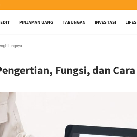
️
EDIT
PINJAMAN UANG
TABUNGAN
INVESTASI
LIFE
Menghitungnya
Pengertian, Fungsi, dan Car