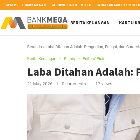
➡️WEBSITE BANK MEGA⬅️
➡️DOWNLOAD M-SMILE⬅️
➡️DAFTAR KARTU KREDIT⬅
BERITA KEUANGAN
KARTU KR
Beranda
»
Laba Ditahan Adalah: Pengertian, Fungsi, dan Cara 
Berita Keuangan
Bisnis
Editors' Pick
Laba Ditahan Adalah: 
21 May 2026
0 comments
17
views