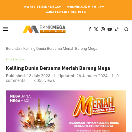
➡️WEBSITE BANK MEGA⬅️
➡️DOWNLOAD M-SMILE⬅️
➡️DAFTAR KARTU KREDIT⬅️
Beranda
»
Keliling Dunia Bersama Meriah Bareng Mega
Info & Promo
Keliling Dunia Bersama Meriah Bareng Mega
Published:
13 July 2023
Updated:
26 January 2024
0
comments
6055
views