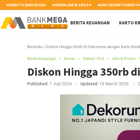
➡️WEBSITE BANK MEGA⬅️
➡️DOWNLOAD M-SMILE⬅️
➡️DAFTAR KARTU KREDIT⬅
BERITA KEUANGAN
KARTU KR
Beranda
»
Diskon Hingga 350rb di Dekoruma dengan Kartu Kred
Berita Keuangan
Bisnis
Editors' Pick
Info & Promo
Diskon Hingga 350rb d
Published:
7 July 2024
Updated:
16 March 2026