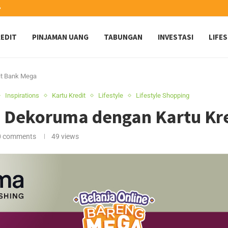
️
EDIT
PINJAMAN UANG
TABUNGAN
INVESTASI
LIFE
it Bank Mega
Inspirations
Kartu Kredit
Lifestyle
Lifestyle Shopping
i Dekoruma dengan Kartu Kr
0 comments
49
views