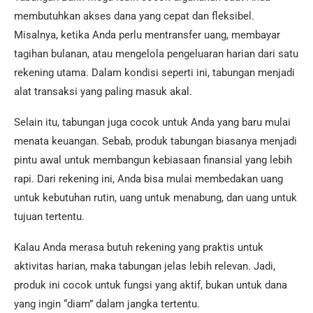
membutuhkan akses dana yang cepat dan fleksibel.
Misalnya, ketika Anda perlu mentransfer uang, membayar
tagihan bulanan, atau mengelola pengeluaran harian dari satu
rekening utama. Dalam kondisi seperti ini, tabungan menjadi
alat transaksi yang paling masuk akal.
Selain itu, tabungan juga cocok untuk Anda yang baru mulai
menata keuangan. Sebab, produk tabungan biasanya menjadi
pintu awal untuk membangun kebiasaan finansial yang lebih
rapi. Dari rekening ini, Anda bisa mulai membedakan uang
untuk kebutuhan rutin, uang untuk menabung, dan uang untuk
tujuan tertentu.
Kalau Anda merasa butuh rekening yang praktis untuk
aktivitas harian, maka tabungan jelas lebih relevan. Jadi,
produk ini cocok untuk fungsi yang aktif, bukan untuk dana
yang ingin “diam” dalam jangka tertentu.