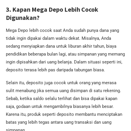
3. Kapan Mega Depo Lebih Cocok
Digunakan?
Mega Depo lebih cocok saat Anda sudah punya dana yang
tidak ingin dipakai dalam waktu dekat. Misalnya, Anda
sedang menyiapkan dana untuk liburan akhir tahun, biaya
pendidikan beberapa bulan lagi, atau simpanan yang memang
ingin dipisahkan dari uang belanja. Dalam situasi seperti ini,
deposito terasa lebih pas daripada tabungan biasa.
Selain itu, deposito juga cocok untuk orang yang merasa
sulit menabung jika semua uang disimpan di satu rekening.
Sebab, ketika saldo selalu terlihat dan bisa dipakai kapan
saja, godaan untuk mengambilnya biasanya lebih besar.
Karena itu, produk seperti deposito membantu menciptakan
batas yang lebih tegas antara uang transaksi dan uang
simpanan.