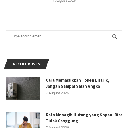
7 August 2026
RECENT POSTS
Cara Memasukkan Token Listrik,
Jangan Sampai Salah Angka
7 August 2026
Kata Menagih Hutang yang Sopan, Biar
Tidak Canggung
7 August 2026