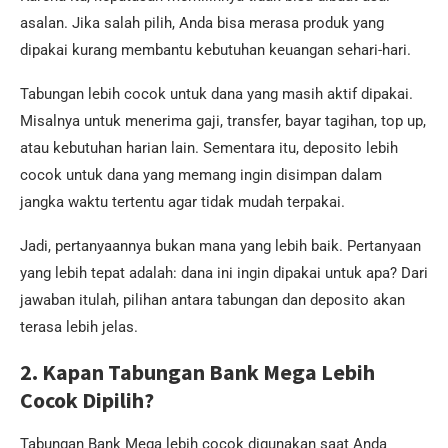
asalan. Jika salah pilih, Anda bisa merasa produk yang
dipakai kurang membantu kebutuhan keuangan sehari-hari.
Tabungan lebih cocok untuk dana yang masih aktif dipakai.
Misalnya untuk menerima gaji, transfer, bayar tagihan, top up,
atau kebutuhan harian lain. Sementara itu, deposito lebih
cocok untuk dana yang memang ingin disimpan dalam
jangka waktu tertentu agar tidak mudah terpakai.
Jadi, pertanyaannya bukan mana yang lebih baik. Pertanyaan
yang lebih tepat adalah: dana ini ingin dipakai untuk apa? Dari
jawaban itulah, pilihan antara tabungan dan deposito akan
terasa lebih jelas.
2. Kapan Tabungan Bank Mega Lebih
Cocok Dipilih?
Tabungan Bank Mega lebih cocok digunakan saat Anda