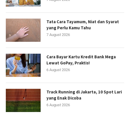
Tata Cara Tayamum, Niat dan Syarat
yang Perlu Kamu Tahu
7 August 2026
Cara Bayar Kartu Kredit Bank Mega
Lewat GoPay, Praktis!
6 August 2026
Track Running di Jakarta, 10 Spot Lari
yang Enak Dicoba
6 August 2026