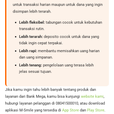
untuk transaksi harian maupun untuk dana yang ingin
disimpan lebih terarah.
Lebih fleksibel:
tabungan cocok untuk kebutuhan
transaksi rutin.
Lebih terarah:
deposito cocok untuk dana yang
tidak ingin cepat terpakai.
Lebih rapi:
membantu memisahkan uang harian
dan uang simpanan.
Lebih tenang:
pengelolaan uang terasa lebih
jelas sesuai tujuan.
Jika kamu ingin tahu lebih banyak tentang produk dan
layanan dari Bank Mega, kamu bisa kunjungi
website kami
,
hubungi layanan pelanggan di 08041500010, atau download
aplikasi M-Smile yang tersedia di
App Store
dan
Play Store
.