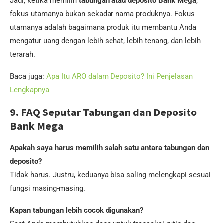
Jadi, ketika memilih
tabungan atau deposito Bank Mega
,
fokus utamanya bukan sekadar nama produknya. Fokus
utamanya adalah bagaimana produk itu membantu Anda
mengatur uang dengan lebih sehat, lebih tenang, dan lebih
terarah.
Baca juga:
Apa Itu ARO dalam Deposito? Ini Penjelasan
Lengkapnya
9. FAQ Seputar Tabungan dan Deposito
Bank Mega
Apakah saya harus memilih salah satu antara tabungan dan
deposito?
Tidak harus. Justru, keduanya bisa saling melengkapi sesuai
fungsi masing-masing.
Kapan tabungan lebih cocok digunakan?