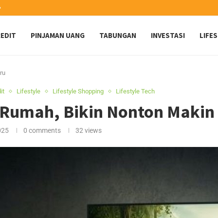
️
EDIT
PINJAMAN UANG
TABUNGAN
INVESTASI
LIFE
ru
it
Lifestyle
Lifestyle Shopping
Lifestyle Tech
k Rumah, Bikin Nonton Makin
025
0 comments
32
views