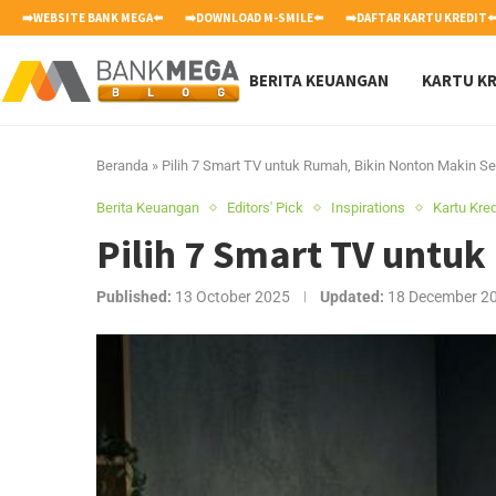
➡️WEBSITE BANK MEGA⬅️
➡️DOWNLOAD M-SMILE⬅️
➡️DAFTAR KARTU KREDIT⬅
BERITA KEUANGAN
KARTU KR
Beranda
»
Pilih 7 Smart TV untuk Rumah, Bikin Nonton Makin Se
Berita Keuangan
Editors' Pick
Inspirations
Kartu Kred
Pilih 7 Smart TV untu
Published:
13 October 2025
Updated:
18 December 2