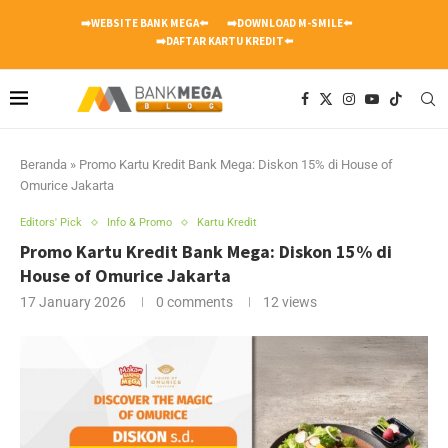
➡️WEBSITE BANK MEGA⬅️
➡️DOWNLOAD M-SMILE⬅️
➡️DAFTAR KARTU KREDIT⬅️
Beranda
»
Promo Kartu Kredit Bank Mega: Diskon 15% di House of
Omurice Jakarta
Editors' Pick
Info & Promo
Kartu Kredit
Promo Kartu Kredit Bank Mega: Diskon 15% di
House of Omurice Jakarta
17 January 2026
0 comments
12
views