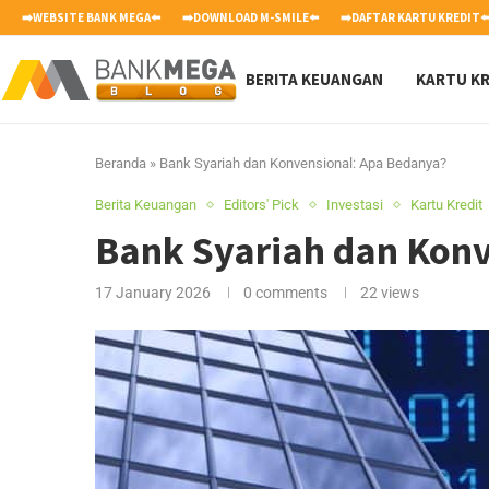
➡️WEBSITE BANK MEGA⬅️
➡️DOWNLOAD M-SMILE⬅️
➡️DAFTAR KARTU KREDIT⬅
BERITA KEUANGAN
KARTU KR
Beranda
»
Bank Syariah dan Konvensional: Apa Bedanya?
Berita Keuangan
Editors' Pick
Investasi
Kartu Kredit
Bank Syariah dan Kon
17 January 2026
0 comments
22
views