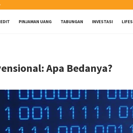
️
EDIT
PINJAMAN UANG
TABUNGAN
INVESTASI
LIFE
vensional: Apa Bedanya?