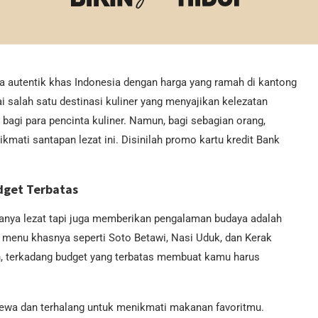
autentik khas Indonesia dengan harga yang ramah di kantong
ai salah satu destinasi kuliner yang menyajikan kelezatan
 bagi para pencinta kuliner. Namun, bagi sebagian orang,
mati santapan lezat ini. Disinilah promo kartu kredit Bank
dget Terbatas
nya lezat tapi juga memberikan pengalaman budaya adalah
 menu khasnya seperti Soto Betawi, Nasi Uduk, dan Kerak
n, terkadang budget yang terbatas membuat kamu harus
wa dan terhalang untuk menikmati makanan favoritmu.