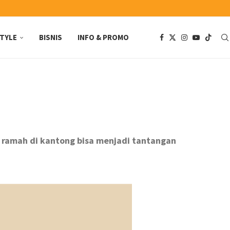
STYLE
BISNIS
INFO & PROMO
ramah di kantong bisa menjadi tantangan