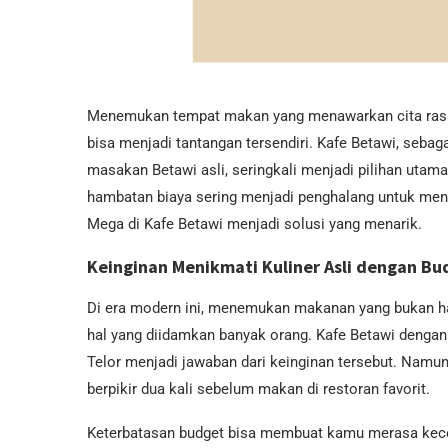
Menemukan tempat makan yang menawarkan cita rasa 
bisa menjadi tantangan tersendiri. Kafe Betawi, sebag
masakan Betawi asli, seringkali menjadi pilihan utama
hambatan biaya sering menjadi penghalang untuk menik
Mega di Kafe Betawi menjadi solusi yang menarik.
Keinginan Menikmati Kuliner Asli dengan Bu
Di era modern ini, menemukan makanan yang bukan ha
hal yang diidamkan banyak orang. Kafe Betawi dengan
Telor menjadi jawaban dari keinginan tersebut. Namu
berpikir dua kali sebelum makan di restoran favorit.
Keterbatasan budget bisa membuat kamu merasa kece