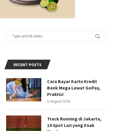
RECENT POSTS
Cara Bayar Kartu Kredit
Bank Mega Lewat GoPay,
Praktis!
6 August 2026
Track Running di Jakarta,
10 Spot Lari yang Enak