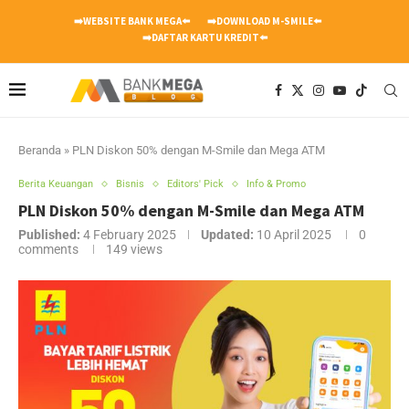
➡️WEBSITE BANK MEGA⬅️
➡️DOWNLOAD M-SMILE⬅️
➡️DAFTAR KARTU KREDIT⬅️
Beranda
»
PLN Diskon 50% dengan M-Smile dan Mega ATM
Berita Keuangan
Bisnis
Editors' Pick
Info & Promo
PLN Diskon 50% dengan M-Smile dan Mega ATM
Published:
4 February 2025
Updated:
10 April 2025
0
comments
149
views