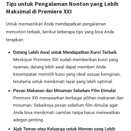
Tips untuk Pengalaman Nonton yang Lebih
Maksimal di Premiere XXI
Untuk memastikan Anda mendapatkan pengalaman
menonton terbaik, berikut beberapa tips yang bisa Anda
terapkan:
Datang Lebih Awal untuk Mendapatkan Kursi Terbaik
Meskipun Premiere XXI sudah memberikan kursi yang
nyaman, datang lebih awal dapat memberi Anda
kesempatan memilih kursi yang ideal sesuai keinginan,
terutama untuk menikmati layar yang lebih optimal.
Pesan Makanan dan Minuman Sebelum Film Dimulai
Premiere XXI menawarkan berbagai pilihan makanan dan
minuman. Sebaiknya pesan sebelum film dimulai agar
Anda bisa menikmati camilan tanpa harus melewatkan
adegan penting.
Ajak Teman atau Keluarga untuk Momen yang Lebih