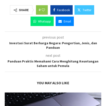
0
Facebook
Twitter
SHARE
Whatsapp
Email
previous post
Investasi Surat Berharga Negara: Pengertian, Jenis, dan
Panduan
next post
Panduan Praktis Memahami Cara Menghitung Keuntungan
Saham untuk Pemula
YOU MAY ALSO LIKE