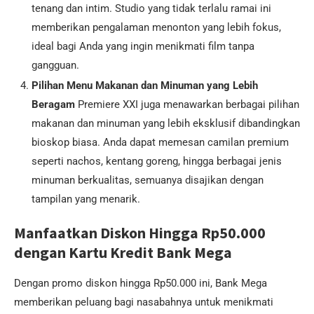
tenang dan intim. Studio yang tidak terlalu ramai ini
memberikan pengalaman menonton yang lebih fokus,
ideal bagi Anda yang ingin menikmati film tanpa
gangguan.
Pilihan Menu Makanan dan Minuman yang Lebih
Beragam
Premiere XXI juga menawarkan berbagai pilihan
makanan dan minuman yang lebih eksklusif dibandingkan
bioskop biasa. Anda dapat memesan camilan premium
seperti nachos, kentang goreng, hingga berbagai jenis
minuman berkualitas, semuanya disajikan dengan
tampilan yang menarik.
Manfaatkan Diskon Hingga Rp50.000
dengan Kartu Kredit Bank Mega
Dengan promo diskon hingga Rp50.000 ini, Bank Mega
memberikan peluang bagi nasabahnya untuk menikmati