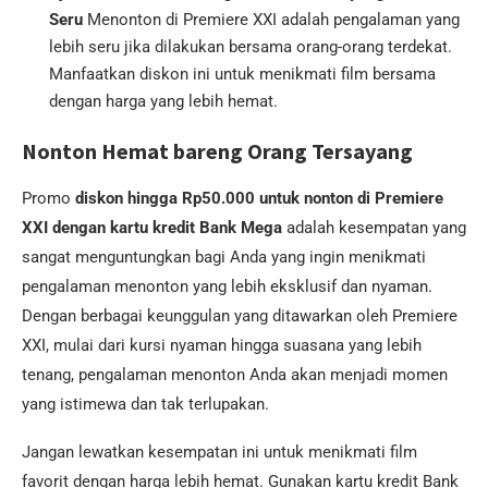
Seru
Menonton di Premiere XXI adalah pengalaman yang
lebih seru jika dilakukan bersama orang-orang terdekat.
Manfaatkan diskon ini untuk menikmati film bersama
dengan harga yang lebih hemat.
Nonton Hemat bareng Orang Tersayang
Promo
diskon hingga Rp50.000 untuk nonton di Premiere
XXI dengan kartu kredit Bank Mega
adalah kesempatan yang
sangat menguntungkan bagi Anda yang ingin menikmati
pengalaman menonton yang lebih eksklusif dan nyaman.
Dengan berbagai keunggulan yang ditawarkan oleh Premiere
XXI, mulai dari kursi nyaman hingga suasana yang lebih
tenang, pengalaman menonton Anda akan menjadi momen
yang istimewa dan tak terlupakan.
Jangan lewatkan kesempatan ini untuk menikmati film
favorit dengan harga lebih hemat. Gunakan kartu kredit Bank