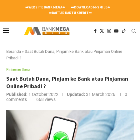
➡️WEBSITE BANK MEGA⬅️
➡️DOWNLOAD M-SMILE⬅️
➡️DAFTAR KARTU KREDIT⬅️
Beranda
»
Saat Butuh Dana, Pinjam ke Bank atau Pinjaman Online
Pribadi ?
Pinjaman Uang
Saat Butuh Dana, Pinjam ke Bank atau Pinjaman
Online Pribadi ?
Published:
1 October 2022
Updated:
31 March 2026
0
comments
668
views