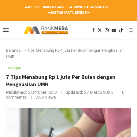
➡️WEBSITE BANK MEGA⬅️
➡️DOWNLOAD M-SMILE⬅️
➡️DAFTAR KARTU KREDIT⬅️
Beranda
»
7 Tips Menabung Rp 1 juta Per Bulan dengan Penghasilan
UMR
Tabungan
7 Tips Menabung Rp 1 juta Per Bulan dengan
Penghasilan UMR
Published:
5 October 2022
Updated:
27 March 2026
0
comments
3.3K
views