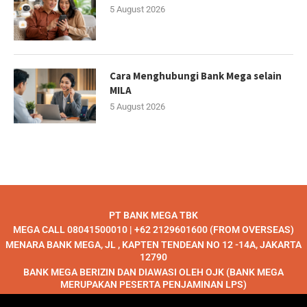
5 August 2026
Cara Menghubungi Bank Mega selain
MILA
5 August 2026
PT BANK MEGA TBK
MEGA CALL 08041500010 | +62 2129601600 (FROM OVERSEAS)
MENARA BANK MEGA, JL , KAPTEN TENDEAN NO 12 -14A, JAKARTA
12790
BANK MEGA BERIZIN DAN DIAWASI OLEH OJK (BANK MEGA
MERUPAKAN PESERTA PENJAMINAN LPS)