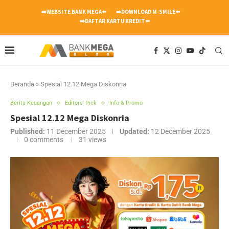
➡️WEBSITE BANK MEGA⬅️
➡️DOWNLOAD M-SMILE⬅️
➡️DAFTAR KARTU KREDIT⬅️
Beranda
»
Spesial 12.12 Mega Diskonria
Berita Keuangan
Editors' Pick
Info & Promo
Spesial 12.12 Mega Diskonria
Published:
11 December 2025
Updated:
12 December 2025
0 comments
31
views