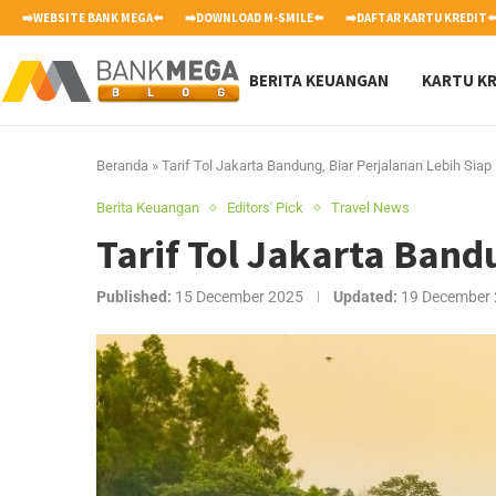
➡️WEBSITE BANK MEGA⬅️
➡️DOWNLOAD M-SMILE⬅️
➡️DAFTAR KARTU KREDIT⬅
BERITA KEUANGAN
KARTU KR
Beranda
»
Tarif Tol Jakarta Bandung, Biar Perjalanan Lebih Siap
Berita Keuangan
Editors' Pick
Travel News
Tarif Tol Jakarta Band
Published:
15 December 2025
Updated:
19 December