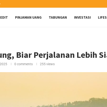
️
EDIT
PINJAMAN UANG
TABUNGAN
INVESTASI
LIFE
ung, Biar Perjalanan Lebih S
 2025
0 comments
255
views