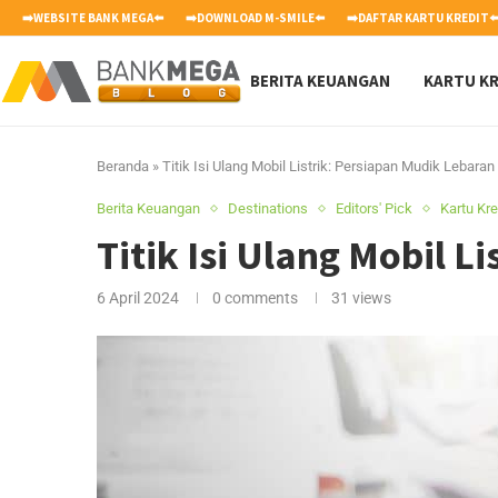
➡️WEBSITE BANK MEGA⬅️
➡️DOWNLOAD M-SMILE⬅️
➡️DAFTAR KARTU KREDIT⬅
BERITA KEUANGAN
KARTU KR
Beranda
»
Titik Isi Ulang Mobil Listrik: Persiapan Mudik Lebara
Berita Keuangan
Destinations
Editors' Pick
Kartu Kre
Titik Isi Ulang Mobil L
6 April 2024
0 comments
31
views