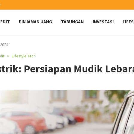
️
EDIT
PINJAMAN UANG
TABUNGAN
INVESTASI
LIFE
n 2024
dit
Lifestyle Tech
istrik: Persiapan Mudik Leba