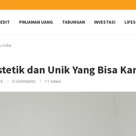
️
EDIT
PINJAMAN UANG
TABUNGAN
INVESTASI
LIFE
mu Coba
tetik dan Unik Yang Bisa K
26
0 comments
11
views