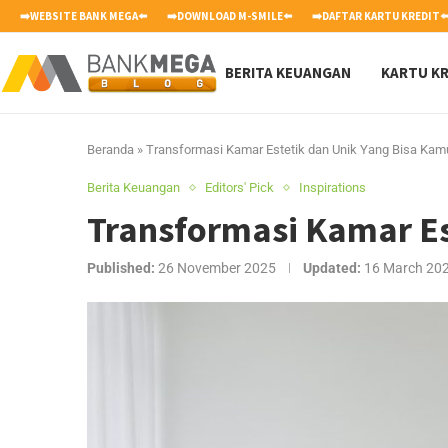
➡️WEBSITE BANK MEGA⬅️
➡️DOWNLOAD M-SMILE⬅️
➡️DAFTAR KARTU KREDIT⬅
BERITA KEUANGAN
KARTU KR
Beranda
»
Transformasi Kamar Estetik dan Unik Yang Bisa Ka
Berita Keuangan
Editors' Pick
Inspirations
Transformasi Kamar Es
Published:
26 November 2025
Updated:
16 March 20