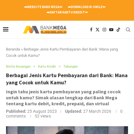
➡️WEBSITE BANK MEGA⬅️
➡️DOWNLOAD M-SMILE⬅️
➡️DAFTAR KARTU KREDIT⬅️
Beranda
»
Berbagai Jenis Kartu Pembayaran dari Bank: Mana yang
Cocok untuk Kamu?
Berita Keuangan
Kartu Kredit
Tabungan
Berbagai Jenis Kartu Pembayaran dari Bank: Mana
yang Cocok untuk Kamu?
Ingin tahu jenis kartu pembayaran yang paling cocok
untuk kamu? Simak ulasan lengkap dari Bank Mega
tentang kartu debit, kredit, prepaid, dan virtual
Published:
25 August 2023
Updated:
27 March 2026
0
comments
52
views