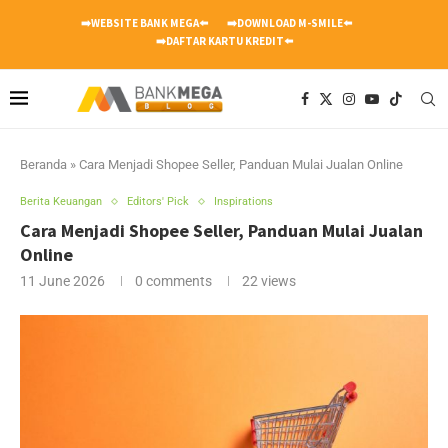
➡️WEBSITE BANK MEGA⬅️
➡️DOWNLOAD M-SMILE⬅️
➡️DAFTAR KARTU KREDIT⬅️
Beranda
»
Cara Menjadi Shopee Seller, Panduan Mulai Jualan Online
Berita Keuangan
Editors' Pick
Inspirations
Cara Menjadi Shopee Seller, Panduan Mulai Jualan
Online
11 June 2026
0 comments
22
views