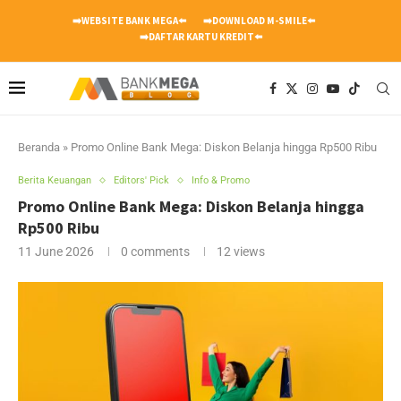
➡️WEBSITE BANK MEGA⬅️
➡️DOWNLOAD M-SMILE⬅️
➡️DAFTAR KARTU KREDIT⬅️
Beranda
»
Promo Online Bank Mega: Diskon Belanja hingga Rp500 Ribu
Berita Keuangan
Editors' Pick
Info & Promo
Promo Online Bank Mega: Diskon Belanja hingga
Rp500 Ribu
11 June 2026
0 comments
12
views