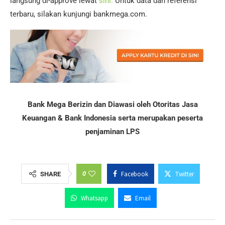
langsung di-approve lewat
sini.
Untuk data dan referensi
terbaru, silakan kunjungi bankmega.com.
Bank Mega Berizin dan Diawasi oleh Otoritas Jasa
Keuangan & Bank Indonesia serta merupakan peserta
penjaminan LPS
0
Facebook
Twitter
SHARE
Whatsapp
Email