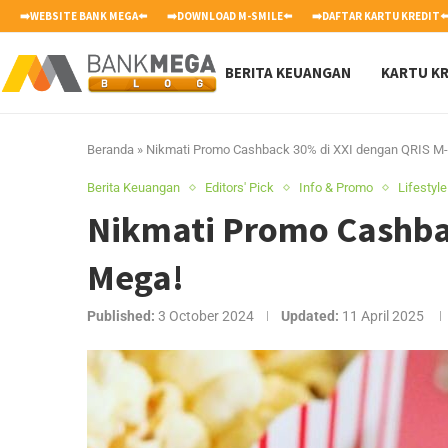
➡️WEBSITE BANK MEGA⬅️
➡️DOWNLOAD M-SMILE⬅️
➡️DAFTAR KARTU KREDIT⬅
BERITA KEUANGAN
KARTU KR
Beranda
»
Nikmati Promo Cashback 30% di XXI dengan QRIS M-
Berita Keuangan
Editors' Pick
Info & Promo
Lifestyle
Nikmati Promo Cashbac
Mega!
Published:
3 October 2024
Updated:
11 April 2025