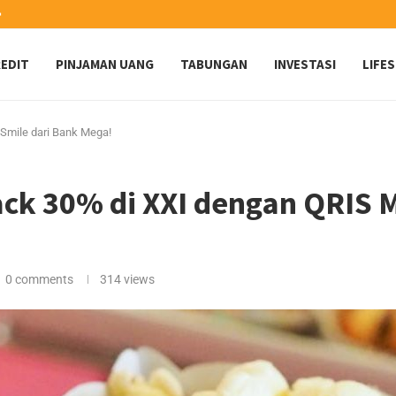
️
EDIT
PINJAMAN UANG
TABUNGAN
INVESTASI
LIFE
Smile dari Bank Mega!
k 30% di XXI dengan QRIS M
0 comments
314
views