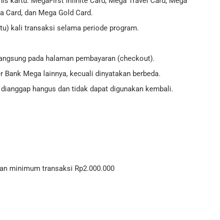
is kartu: MegaFirst Infinite Card, Mega Travel Card, Mega
a Card, dan Mega Gold Card.
u) kali transaksi selama periode program.
langsung pada halaman pembayaran (checkout).
 Bank Mega lainnya, kecuali dinyatakan berbeda.
r dianggap hangus dan tidak dapat digunakan kembali.
an minimum transaksi Rp2.000.000