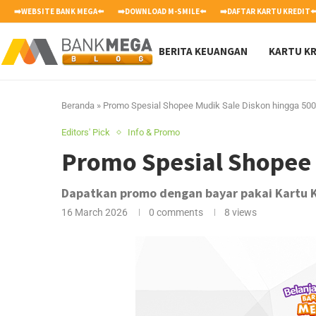
➡️WEBSITE BANK MEGA⬅️
➡️DOWNLOAD M-SMILE⬅️
➡️DAFTAR KARTU KREDIT⬅
BERITA KEUANGAN
KARTU KR
Beranda
»
Promo Spesial Shopee Mudik Sale Diskon hingga 500
Editors' Pick
Info & Promo
Promo Spesial Shopee 
Dapatkan promo dengan bayar pakai Kartu 
16 March 2026
0 comments
8
views