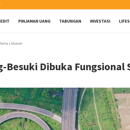
️
EDIT
PINJAMAN UANG
TABUNGAN
INVESTASI
LIFE
elama Lebaran
g-Besuki Dibuka Fungsional