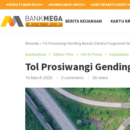
➡️WEBSITE BANK MEGA⬅️
➡️DOWNLOAD M-SMILE⬅️
➡️DAFTAR KARTU KREDIT⬅
BERITA KEUANGAN
KARTU KR
Beranda
»
Tol Prosiwangi Gending-Besuki Dibuka Fungsional S
Destinations
Editors' Pick
Info & Promo
Inspirations
Tol Prosiwangi Gendin
16 March 2026
0 comments
28
views