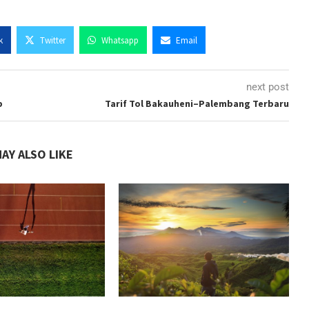
k
Twitter
Whatsapp
Email
next post
b
Tarif Tol Bakauheni–Palembang Terbaru
AY ALSO LIKE