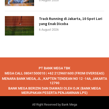
6 August 2026
Track Running di Jakarta, 10 Spot Lari
yang Enak Dicoba
6 August 2026
PT BANK MEGA TBK
MEGA CALL 08041500010 | +62 2129601600 (FROM OVERSEAS)
MENARA BANK MEGA, JL , KAPTEN TENDEAN NO 12 -14A, JAKARTA
12790
BANK MEGA BERIZIN DAN DIAWASI OLEH OJK (BANK MEGA
MERUPAKAN PESERTA PENJAMINAN LPS)
All Right Reserved by Bank Mega