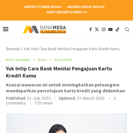
➡️WEBSITE BANK MEGA⬅️
➡️DOWNLOAD M-SMILE⬅️
➡️DAFTAR KARTU KREDIT⬅️
Beranda
»
Yuk Intip Cara Bank Menilai Pengajuan Kartu Kredit Kamu
Berita Keuangan
Bisnis
Kartu Kredit
Yuk Intip Cara Bank Menilai Pengajuan Kartu
Kredit Kamu
Kuasai wawasan ini untuk meningkatkan peluangmu
mendapatkan persetujuan kartu kredit yang diidamkan
Published:
31 July 2023
Updated:
31 March 2026
0
comments
135
views